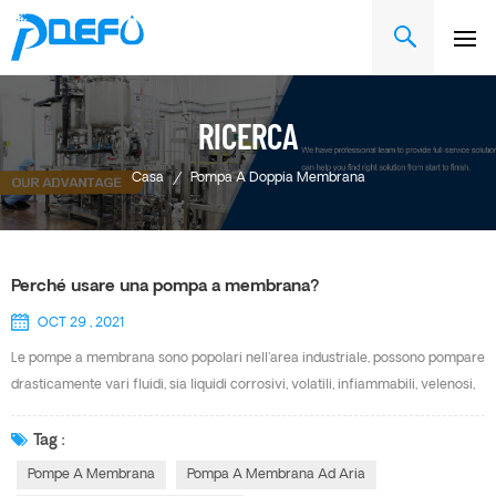
RICERCA
Casa
/
Pompa A Doppia Membrana
Perché usare una pompa a membrana?
OCT 29 , 2021
Le pompe a membrana sono popolari nell'area industriale, possono pompare
drasticamente vari fluidi, sia liquidi corrosivi, volatili, infiammabili, velenosi,
anche con particelle e alta viscosità. Hanno una lunga storia di utilizzo nel
trattamento dell'acqua e delle acque reflue e si possono trovare anche nella
Tag :
filtropressa, nell'inchiostro a olio, nella pittura e nella costruzione di navi ecc.
Pompe A Membrana
Pompa A Membrana Ad Aria
Vantaggio della pompa a membrana ad aria DEFU Manutenzione