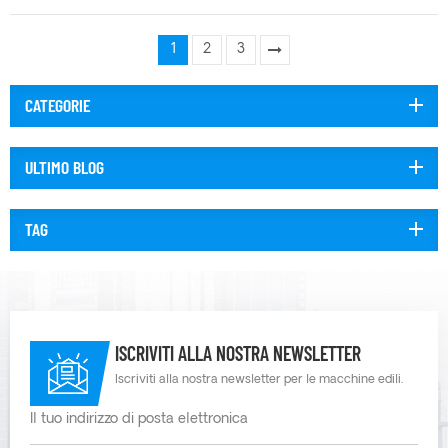
vantaggi delle pompe a membrana in plastica è la loro durata. Sono
realizzati con materiali di alta qualità resistenti agli agenti chimici, alla
1
2
3
ruggine e all'abrasione. Ciò significa che possono gestire anche le condizioni
operative più difficili e continuare a funzionare in modo affidabile per molti
CATEGORIE
anni. Un altro vantaggio delle pompe a membrana in plastica è la loro
versatilità. Possono gestire un'ampia varietà di fluidi con diverse viscosità,
temperature e ...
ULTIMO BLOG
TAG
ISCRIVITI ALLA NOSTRA NEWSLETTER
Iscriviti alla nostra newsletter per le macchine edili.