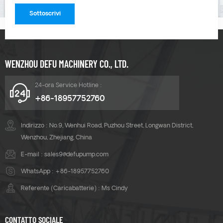
WENZHOU DEFU MACHINERY CO., LTD.
24-ora Service Hotline :
+86-18957752760
Indirizzo : No.9, Wenhui Road, Puzhou Street, Longwan District,
Wenzhou, Zhejiang, China
E-mail :
sales9@defupump.com
WhatsApp :
+86-18957752760
Referente (Caricabatterie) : Ms Cindy
CONTATTO SOCIALE