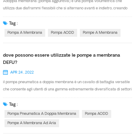
Adoppia membrana (pompa aggiuntiva) è una pompa volumetrica che
qualsiasi richiesta, non esitate a contatta...
utilizza due diaframmi flessibili che si alternano avanti e indietro, creando
una camera temporanea. i diaframmi flessibili aspirano ed espellono il
fluido attraverso la pompa. i diaframmi funzionano come una parete di
Tag :
separazione tra l'aria e il liquido. il primo colpo i due diaframmi collegati da
Pompa A Membrana
Pompa AODD
Pompe A Membrana
un albero attraverso la sezione centrale in cui si trova la valvola dell'aria. lo
scopo della valvola dell'aria è di dirigere l'aria compressa sul retro del
diaframma numero uno facendolo allontanare dalla sezione centrale . il
dove possono essere utilizzate le pompe a membrana
diaframma numero uno provoca una corsa della pressa spostando il liquido
DEFU?
fuori dalla pompa. allo stesso tempo il diaframma numero due esegue una
APR 24 , 2022
corsa di aspirazione. l'aria dietro il diaframma numero due viene espulsa
nell'atmosfera causando atmosfera pressione per spingere il liquido verso il
il pompa pneumatica a doppia membrana è un cavallo di battaglia versatile
lato di aspirazione. la valvola a sfera di aspirazione viene allontanata dalla
che consente agli utenti di una gamma estremamente diversificata di settori
sua sede consentendo al fluido di...
di standardizzare su un unico tipo di pompa che per la gestione di un'ampia
varietà di fluidi. fintanto che è disponibile un'alimentazione di aria
Tag :
compressa, la pompa può essere installata ovunque si trovi richiesta e se le
Pompa Pneumatica A Doppia Membrana
Pompa AODD
circostanze cambiano può essere spostata all'interno di un impianto e
Pompe A Membrana Ad Aria
passare ad altre operazioni con facilità. se il fluido da movimentare richiede
un'azione di pompaggio delicata, è chimicamente o fisicamente aggressivo