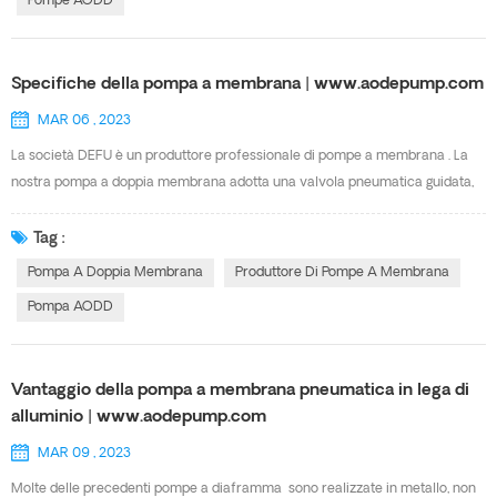
Pompe AODD
sporchi o liquidi con particelle l Manipolazione di liquidi abrasivi l
Pompaggio di fluidi viscosi l Può pompare liquidi sensibili al taglio l
Conveniente rispetto ad altre tecnologie di spostamento positivo l Bassi
Specifiche della pompa a membrana | www.aodepump.com
costi di manutenzione e di esercizio Il design della serie DEFU AOK
incorpora anche le sue caratteristiche uniche aggiuntive, tra cui una valvola
MAR 06 , 2023
dell'aria senza lubrificazione e antistallo, ideale per numerose applicazioni e
La società DEFU è un produttore professionale di pompe a membrana . La
ambienti. La valvola dell'aria co...
nostra pompa a doppia membrana adotta una valvola pneumatica guidata,
con caratteristiche di funzionamento stabile, funzionamento al minimo,
sicurezza antideflagrante, buona resistenza alla corrosione. La nostra
Tag :
pompa AODD serie AOK ha le stesse prestazioni della pompa a membrana
Pompa A Doppia Membrana
Produttore Di Pompe A Membrana
GRACO USA. E sono disponibili multi-materiale e multi-specifica. Di seguito
Pompa AODD
sono riportate le nostre specifiche della pompa a membrana per la vostra
scelta. Pls non esitate a contattare la signora Cindy ( sales9@defupump.com
) per maggiori dettagli.
Vantaggio della pompa a membrana pneumatica in lega di
alluminio | www.aodepump.com
MAR 09 , 2023
Molte delle precedenti pompe a diaframma sono realizzate in metallo, non