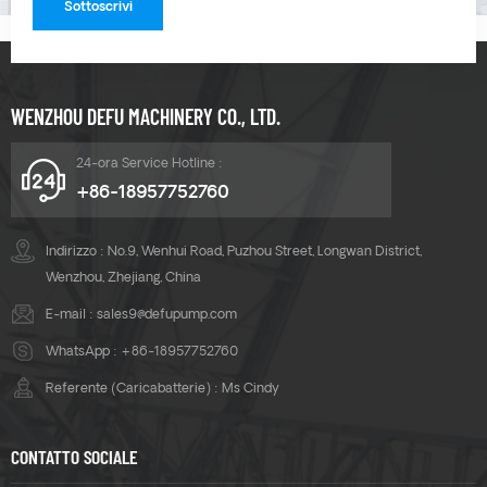
WENZHOU DEFU MACHINERY CO., LTD.
24-ora Service Hotline :
+86-18957752760
Indirizzo : No.9, Wenhui Road, Puzhou Street, Longwan District,
Wenzhou, Zhejiang, China
E-mail :
sales9@defupump.com
WhatsApp :
+86-18957752760
Referente (Caricabatterie) : Ms Cindy
CONTATTO SOCIALE