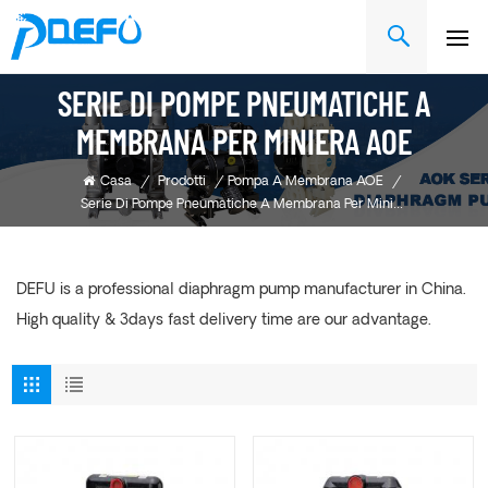
SERIE DI POMPE PNEUMATICHE A
MEMBRANA PER MINIERA AOE
Casa
/
Prodotti
/
Pompa A Membrana AOE
/
Serie Di Pompe Pneumatiche A Membrana Per Miniera AOE
DEFU is a professional diaphragm pump manufacturer in China.
High quality & 3days fast delivery time are our advantage.