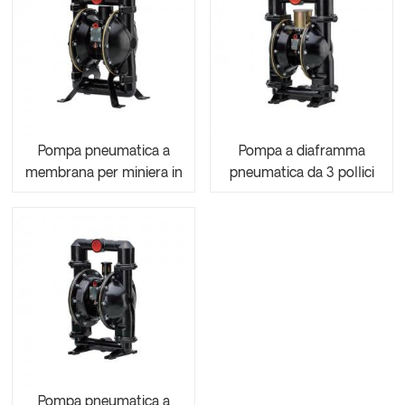
Pompa pneumatica a
Pompa a diaframma
membrana per miniera in
pneumatica da 3 pollici
lega di alluminio AOE40-
per uso minerario
190/0.1
AOE80-540/0.1
Pompa pneumatica a