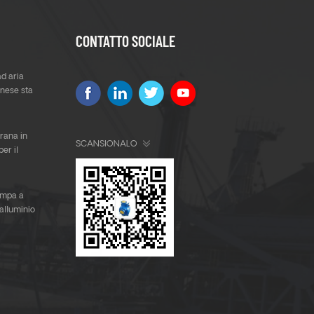
CONTATTO SOCIALE
d aria
nese sta
ana in
SCANSIONALO
per il
lla
ompa a
alluminio
 Corea del