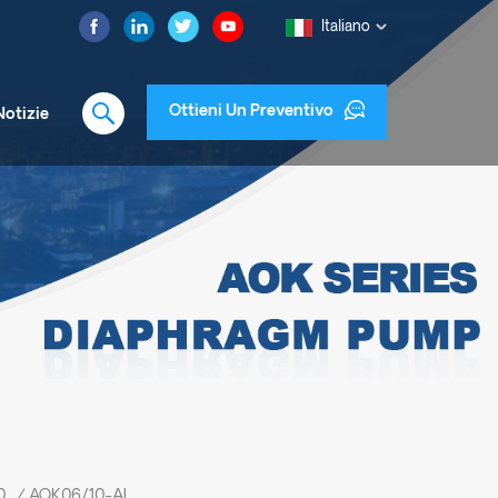
Italiano
Ottieni Un Preventivo
Notizie
0
/
AOK06/10-AL