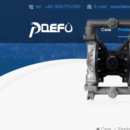
tel :
+86-18957752760
E-mail :
sales9@d
Casa
Prodo
Casa
/
Prodot