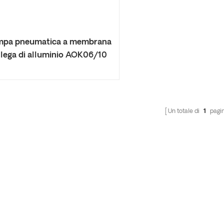
mpa pneumatica a membrana
 lega di alluminio AOK06/10
Un totale di
1
pagi