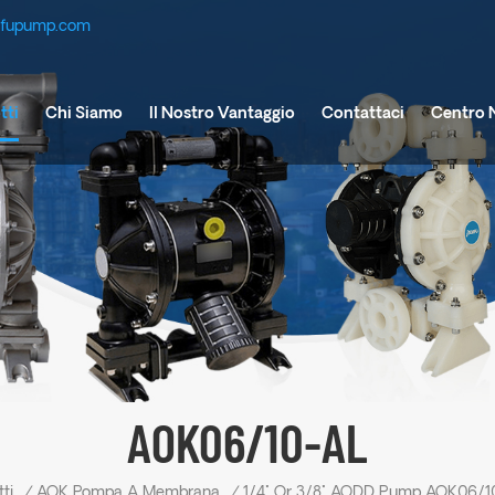
efupump.com
tti
Chi Siamo
Il Nostro Vantaggio
Contattaci
Centro 
AOK06/10-AL
ti
/
AOK Pompa A Membrana
/
1/4" Or 3/8" AODD Pump AOK06/1