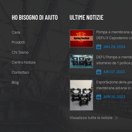
HO BISOGNO DI AIUTO
ULTIME NOTIZIE
Pompa a membrana a
Casa
DEFU Il Capodanno ci
Prodotti
arrivando
JAN 29, 2024
Chi Siamo
DEFU Pompa a membr
Centro Notizie
alluminio da 1 pollice 
trasferimento della co
JUN 07, 2023
Contattaci
Esportazione della p
Blog
membrana ad aria in 
da 1,5 pollici DEFU in
APR 10, 2023
Sud
Visualizza tutte le notizie