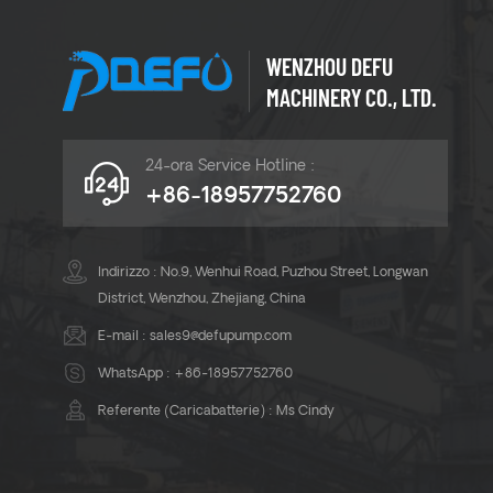
WENZHOU DEFU
MACHINERY CO., LTD.
24-ora Service Hotline :
+86-18957752760
Indirizzo : No.9, Wenhui Road, Puzhou Street, Longwan
District, Wenzhou, Zhejiang, China
E-mail :
sales9@defupump.com
WhatsApp :
+86-18957752760
Referente (Caricabatterie) : Ms Cindy