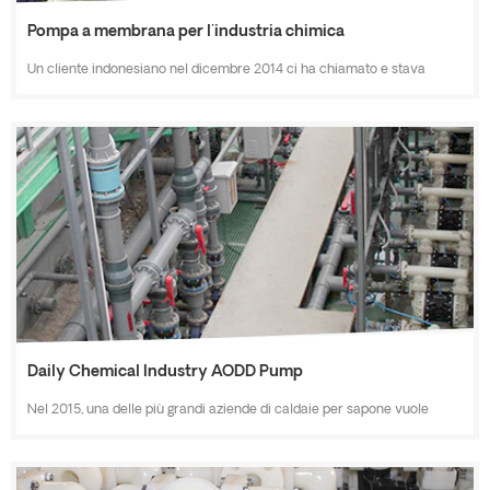
Pompa a membrana per l'industria chimica
Un cliente indonesiano nel dicembre 2014 ci ha chiamato e stava
cercando delle pompe a membrana di grandi dimensioni (2 pollici & 3
pollici) per la loro nuova fabbrica chimica. Trasporto di liquidi chimici,
come una miscela di tensioattivi e ammonio, paraquat (erbicida),
liquido di ammoniaca ecc. Dopo aver verificato la concentrazione del
liquido e le condizioni di lavoro, si consiglia di sceglier...
Daily Chemical Industry AODD Pump
Nel 2015, una delle più grandi aziende di caldaie per sapone vuole
alcune pompe AODD per la loro linea di produzione della fabbrica.
Sarà utilizzato per il pompaggio di soluzioni di sapone, detersivi, lozioni,
creme, creme per le mani, ecc. Industria chimica quotidiana.