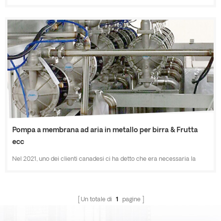
pompa pneumatica per uso alimentare con connessione a tre morsetti
da 316L (connessione di tipo SMS) per il loro processo di produzione
della birra. La loro preoccupazione principale è "pompare la birra
vicino a 0℃….. qual è il tuo consiglio su questo punto vicino a 70℃ e
pompa una soluzione alcalina per pulire il mio serbatoio...
Pompa a membrana ad aria in metallo per birra & Frutta
ecc
Nel 2021, uno dei clienti canadesi ci ha detto che era necessaria la
pompa a membrana per pompare birra e purea di frutta con
dimensioni da 1/2 pollice e 1 pollice. I nostri materiali in acciaio
inossidabile 304, 316 possono soddisfare il grado alimentare. Nel
Un totale di
1
pagine
frattempo hanno detto che le persone con cui lavorano potrebbero
non prendersi molto cura della pompa, preferiscono il blocco centrale