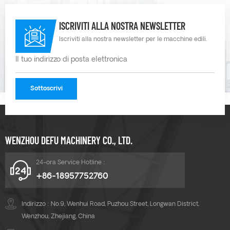
in a...
ISCRIVITI ALLA NOSTRA NEWSLETTER
Iscriviti alla nostra newsletter per le macchine edili.
WENZHOU DEFU MACHINERY CO., LTD.
24-ora Service Hotline :
+86-18957752760
Indirizzo : No.9, Wenhui Road, Puzhou Street, Longwan District,
Wenzhou, Zhejiang, China