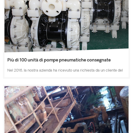
Realizziamo soluzioni da 1/2 pollici a 3 pollici di pompe a membrana in
materiale PP, infine hanno acquistato dozzine di pompe co...
Più di 100 unità di pompe pneumatiche consegnate
Nel 2016, la nostra azienda ha ricevuto una richiesta da un cliente del
sud-est asiatico, che ci ha detto che avevano bisogno di più di 100
unità di pompe pneumatiche a doppia membrana. Dopo aver discusso,
scelgono pompe da 1/2 pollici, 1 pollice, 2 pollici, 3 pollici con materiali
diversi in polipropilene (PP), alluminio (AL), acciaio inossidabile (SS),
per un totale di 133 unità ordinate e alcun...