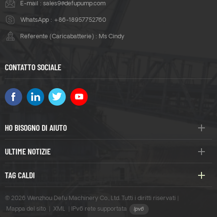
E-mail :
sales9@defupump.com
WhatsApp :
+86-18957752760
Referente (Caricabatterie) : Ms Cindy
CONTATTO SOCIALE
HO BISOGNO DI AIUTO
ULTIME NOTIZIE
TAG CALDI
© 2026 Wenzhou Defu Machinery Co., Ltd. Tutti i diritti riservati |
Mappa del sito
|
XML
|
IPv6 rete supportata