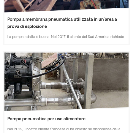
Pompa a membrana pneumatica utilizzata in un'area a
prova di esplosione
La pompa adatta è buona. Nel 2017, il cliente del Sud America richiede
le pompe ad aria con il materiale più corrosivo per pompare il 50% di
NAOH e acido, ecc. Si consiglia di scegliere una pompa a membrana in
plastica (PP). con caratteristiche di funzionamento stabile,
funzionamento al minimo, sicurezza antideflagrante, buona resistenza
alla corrosione.
Pompa pneumatica per uso alimentare
Nel 2019, il nostro cliente francese ci ha chiesto se disponesse della