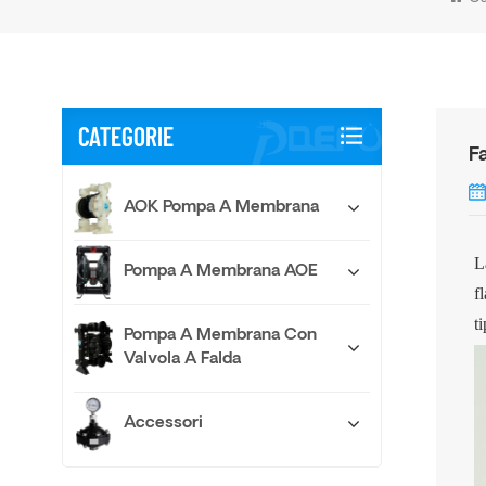
CATEGORIE
F
AOK Pompa A Membrana
L
Pompa A Membrana AOE
f
t
Pompa A Membrana Con
Valvola A Falda
Accessori