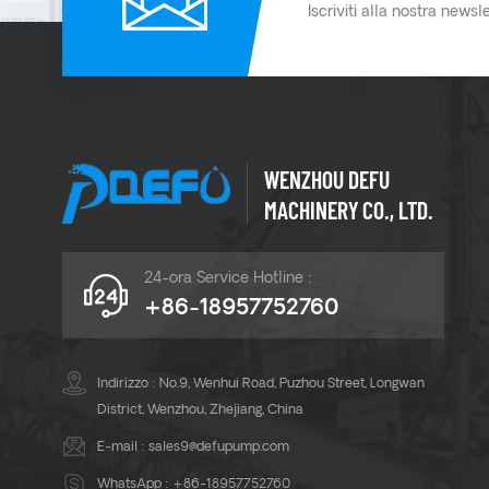
Iscriviti alla nostra newsl
WENZHOU DEFU
MACHINERY CO., LTD.
24-ora Service Hotline :
+86-18957752760
Indirizzo : No.9, Wenhui Road, Puzhou Street, Longwan
District, Wenzhou, Zhejiang, China
E-mail :
sales9@defupump.com
WhatsApp :
+86-18957752760