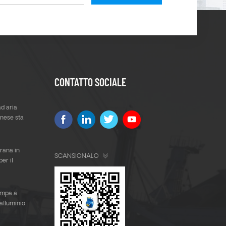
CONTATTO SOCIALE
d aria
nese sta
ana in
SCANSIONALO
per il
lla
ompa a
alluminio
 Corea del