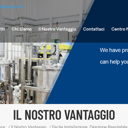
efupump.com
tti
Chi Siamo
Il Nostro Vantaggio
Contattaci
Centro 
IL NOSTRO VANTAGGIO
asa
/
Il Nostro Vantaggio
/