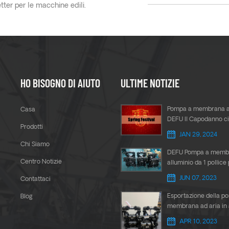
etter per le macchine edili.
HO BISOGNO DI AIUTO
ULTIME NOTIZIE
Pompa a membrana a
Casa
DEFU Il Capodanno ci
Prodotti
arrivando
JAN 29, 2024
Chi Siamo
DEFU Pompa a membr
Centro Notizie
alluminio da 1 pollice 
trasferimento della co
JUN 07, 2023
Contattaci
Esportazione della p
Blog
membrana ad aria in 
da 1,5 pollici DEFU in
APR 10, 2023
Sud