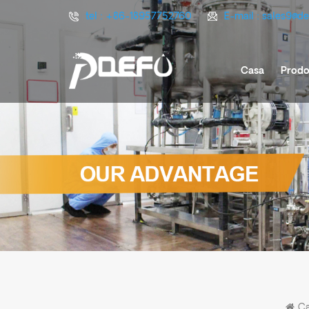
tel :
+86-18957752760
E-mail :
sales9@d
Casa
Prodo
C