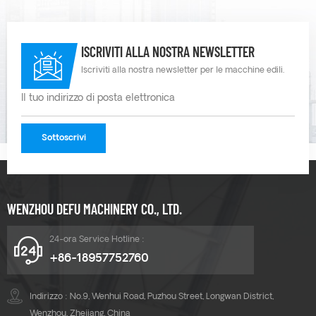
ISCRIVITI ALLA NOSTRA NEWSLETTER
Iscriviti alla nostra newsletter per le macchine edili.
WENZHOU DEFU MACHINERY CO., LTD.
24-ora Service Hotline :
+86-18957752760
Indirizzo : No.9, Wenhui Road, Puzhou Street, Longwan District,
Wenzhou, Zhejiang, China