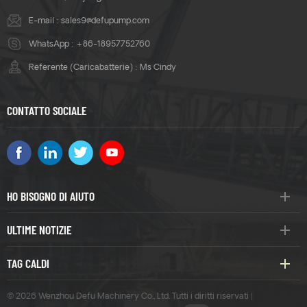
E-mail :
sales9@defupump.com
WhatsApp :
+86-18957752760
Referente (Caricabatterie) : Ms Cindy
CONTATTO SOCIALE
HO BISOGNO DI AIUTO
ULTIME NOTIZIE
TAG CALDI
© 2026 Wenzhou Defu Machinery Co., Ltd. Tutti i diritti riservati |